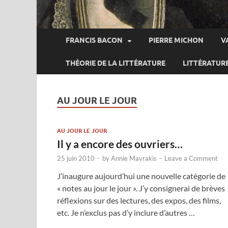
FRANCIS BACON
PIERRE MICHON
V
THÉORIE DE LA LITTÉRATURE
LITTÉRATUR
AU JOUR LE JOUR
AU JOUR LE JOUR
Il y a encore des ouvriers…
25 juin 2010
-
by
Annie Mavrakis
-
Leave a Comment
J’inaugure aujourd’hui une nouvelle catégorie de
« notes au jour le jour ». J’y consignerai de brèves
réflexions sur des lectures, des expos, des films,
etc. Je n’exclus pas d’y inclure d’autres …