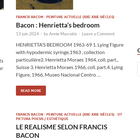
FRANCIS BACON
/
PEINTURE ACTUELLE (XXE-XXIE SIÈCLES)
Bacon : Henrietta’s bedroom
13 juin 2024
-
by
Annie Mavrakis
-
Leave a Comment
HENRIETTA’S BEDROOM 1963-69 1. Lying Figure
with hypodermic syringe,1963 , collection
particulière2. Henrietta Moraes 1964, coll. part.,
ts
Suisse 3. Henrietta Moraes 1966, coll. part.4. Lying
ur
Figure, 1966, Museo Nacional Centro …
READ MORE
FRANCIS BACON
/
PEINTURE ACTUELLE (XXE-XXIE SIÈCLES)
/
UT
PICTURA POESIS / ESTHÉTIQUE
LE REALISME SELON FRANCIS
BACON