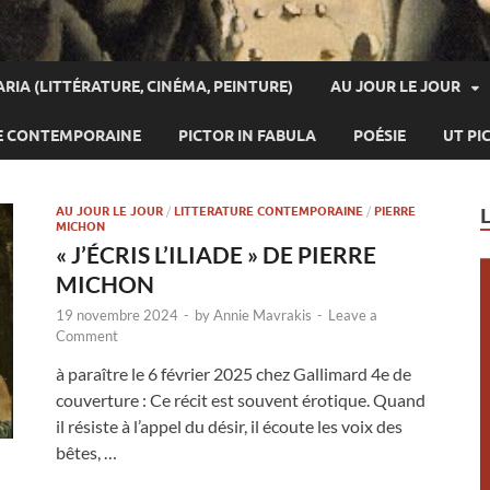
ARIA (LITTÉRATURE, CINÉMA, PEINTURE)
AU JOUR LE JOUR
E CONTEMPORAINE
PICTOR IN FABULA
POÉSIE
UT PI
AU JOUR LE JOUR
/
LITTERATURE CONTEMPORAINE
/
PIERRE
MICHON
« J’ÉCRIS L’ILIADE » DE PIERRE
MICHON
19 novembre 2024
-
by
Annie Mavrakis
-
Leave a
Comment
à paraître le 6 février 2025 chez Gallimard 4e de
couverture : Ce récit est souvent érotique. Quand
il résiste à l’appel du désir, il écoute les voix des
bêtes, …