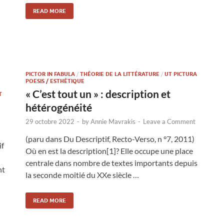
READ MORE
PICTOR IN FABULA
/
THÉORIE DE LA LITTÉRATURE
/
UT PICTURA
POESIS / ESTHÉTIQUE
« C’est tout un » : description et
T
hétérogénéité
29 octobre 2022
-
by
Annie Mavrakis
-
Leave a Comment
(paru dans Du Descriptif, Recto-Verso, n °7, 2011)
if
Où en est la description[1]? Elle occupe une place
centrale dans nombre de textes importants depuis
nt
la seconde moitié du XXe siècle …
READ MORE