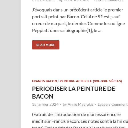
J’évoquais dans un précédent article le premier
portrait peint par Bacon. Celui de 91 est, sauf
erreur de ma part, le dernier. Comme le souligne
Peppiatt dans sa biographie[1], le …
READ MORE
FRANCIS BACON
/
PEINTURE ACTUELLE (XXE-XXIE SIÈCLES)
PERIODISER LA PEINTURE DE
BACON
15 janvier 2024
-
by
Annie Mavrakis
-
Leave a Comment
(Extrait de l’introduction de mon essai encore
inédit sur Francis Bacon. Les notes sont à la fin d
texte) Trois périodes Bacon n’a jamais considéré