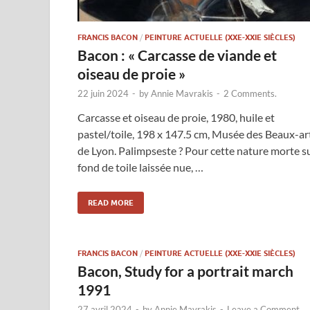
FRANCIS BACON
/
PEINTURE ACTUELLE (XXE-XXIE SIÈCLES)
Bacon : « Carcasse de viande et
oiseau de proie »
22 juin 2024
-
by
Annie Mavrakis
-
2 Comments.
Carcasse et oiseau de proie, 1980, huile et
pastel/toile, 198 x 147.5 cm, Musée des Beaux-ar
de Lyon. Palimpseste ? Pour cette nature morte s
fond de toile laissée nue, …
READ MORE
FRANCIS BACON
/
PEINTURE ACTUELLE (XXE-XXIE SIÈCLES)
Bacon, Study for a portrait march
1991
27 avril 2024
-
by
Annie Mavrakis
-
Leave a Comment