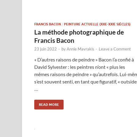
FRANCIS BACON
/
PEINTURE ACTUELLE (XXE-XXIE SIÈCLES)
La méthode photographique de
Francis Bacon
23 juin 2022
-
by
Annie Mavrakis
-
Leave a Comment
« D’autres raisons de peindre » Bacon l’a confié à
David Sylvester : les peintres n’ont « plus les
mêmes raisons de peindre » qu’autrefois. Lui-mê
s’est souvent senti, en tant que figuratif, « outside
…
READ MORE