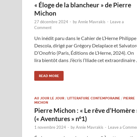
« Éloge de la blancheur » de Pierre
Michon
27 décembre 2024
-
by
Annie Mavrakis
-
Leave a
Comment
Un inédit paru dans le Cahier de L’Herne Philippe
Descola, dirigé par Grégory Delaplace et Salvator
D’Onofrio (Paris, Éditions de L’Herne, 2024). On
lira bientôt dans J’écris l’Iliade cet extraordinaire
READ MORE
AU JOUR LE JOUR
/
LITTERATURE CONTEMPORAINE
/
PIERRE
MICHON
Pierre Michon : « Le rêve d’Homère 
(« Aventures » n°1)
1 novembre 2024
-
by
Annie Mavrakis
-
Leave a Comme