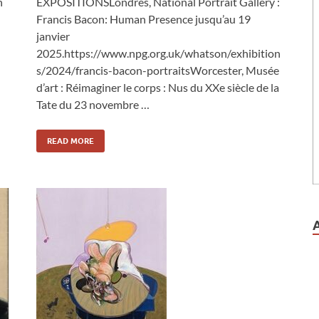
n
EXPOSITIONSLondres, National Portrait Gallery :
Francis Bacon: Human Presence jusqu’au 19
janvier
2025.https://www.npg.org.uk/whatson/exhibition
s/2024/francis-bacon-portraitsWorcester, Musée
d’art : Réimaginer le corps : Nus du XXe siècle de la
Tate du 23 novembre …
READ MORE