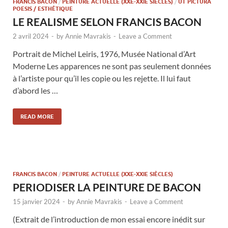
FRANCIS BACON
/
PEINTURE ACTUELLE (XXE-XXIE SIÈCLES)
/
UT PICTURA
POESIS / ESTHÉTIQUE
LE REALISME SELON FRANCIS BACON
2 avril 2024
-
by
Annie Mavrakis
-
Leave a Comment
Portrait de Michel Leiris, 1976, Musée National d’Art
Moderne Les apparences ne sont pas seulement données
à l’artiste pour qu’il les copie ou les rejette. Il lui faut
d’abord les …
READ MORE
FRANCIS BACON
/
PEINTURE ACTUELLE (XXE-XXIE SIÈCLES)
PERIODISER LA PEINTURE DE BACON
15 janvier 2024
-
by
Annie Mavrakis
-
Leave a Comment
(Extrait de l’introduction de mon essai encore inédit sur