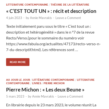
LITTERATURE CONTEMPORAINE
/
THÉORIE DE LA LITTÉRATURE
« C’EST TOUT UN » : récit et description
4 juin 2023
-
by
Annie Mavrakis
-
Leave a Comment
Texte initialement paru sous le titre « C’est tout un :
description et hétérogénéité » dans le n °7 de la revue
Recto/Verso.(pour le sommaire du numéro voir
https://www.fabula.org/actualites/47173/recto-verso-n-
7-du-descriptif.html). Les références sont …
READ MORE
AU JOUR LE JOUR
/
LITTÉRATURE CONTEMPORAINE
/
LITTERATURE
CONTEMPORAINE
/
LIVRES
/
PIERRE MICHON
Pierre Michon : « Les deux Beune »
5 mars 2023
-
by
Annie Mavrakis
-
Leave a Comment
En librairie depuis le 23 mars 2023, le volume réunit La