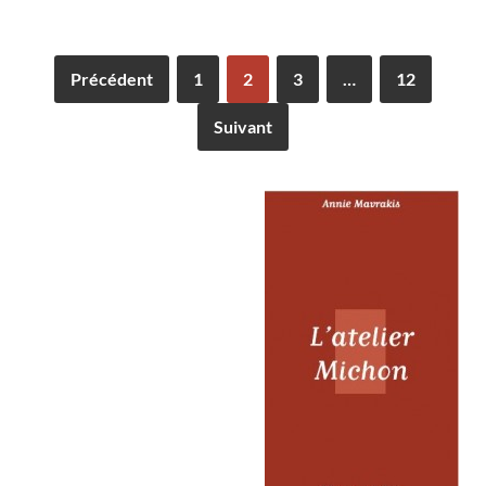
Précédent
1
2
3
…
12
Suivant