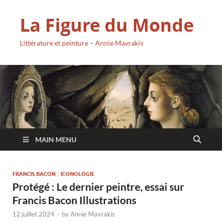
La Figure du Monde
Littérature et peinture – Annie Mavrakis
MAIN MENU
FRANCIS BACON
/
ICONOLOGIE
Protégé : Le dernier peintre, essai sur
Francis Bacon Illustrations
12 juillet 2024
-
by
Annie Mavrakis