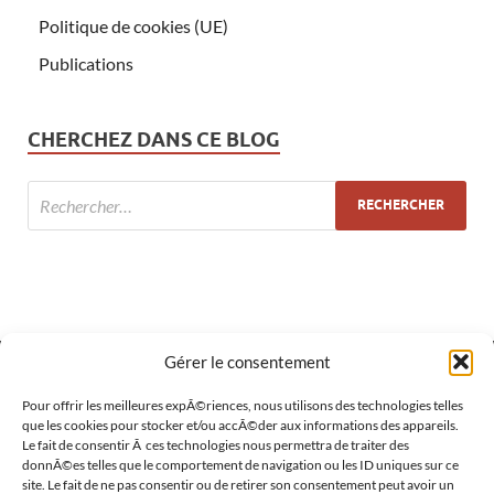
Politique de cookies (UE)
Publications
CHERCHEZ DANS CE BLOG
Gérer le consentement
MÉTA
Pour offrir les meilleures expÃ©riences, nous utilisons des technologies telles
que les cookies pour stocker et/ou accÃ©der aux informations des appareils.
Le fait de consentir Ã ces technologies nous permettra de traiter des
Connexion
donnÃ©es telles que le comportement de navigation ou les ID uniques sur ce
site. Le fait de ne pas consentir ou de retirer son consentement peut avoir un