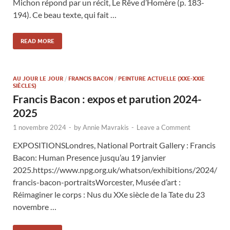
Michon répond par un récit, Le Rêve d’Homère (p. 183-
194). Ce beau texte, qui fait …
READ MORE
AU JOUR LE JOUR
/
FRANCIS BACON
/
PEINTURE ACTUELLE (XXE-XXIE
SIÈCLES)
Francis Bacon : expos et parution 2024-
2025
1 novembre 2024
-
by
Annie Mavrakis
-
Leave a Comment
EXPOSITIONSLondres, National Portrait Gallery : Francis
Bacon: Human Presence jusqu’au 19 janvier
2025.https://www.npg.org.uk/whatson/exhibitions/2024/
francis-bacon-portraitsWorcester, Musée d’art :
Réimaginer le corps : Nus du XXe siècle de la Tate du 23
novembre …