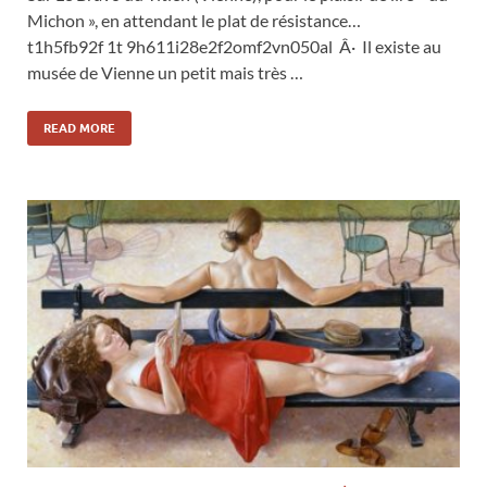
Michon », en attendant le plat de résistance…
t1h5fb92f 1t 9h611i28e2f2omf2vn050al Â· Il existe au
musée de Vienne un petit mais très …
READ MORE