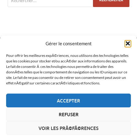
Gérer le consentement
MÉTA
Pour offrir les meilleures expÃ©riences, nous utilisons des technologies telles
que les cookies pour stocker et/ou accÃ©der aux informations des appareils.
Le fait de consentir Ã ces technologies nous permettra de traiter des
Connexion
donnÃ©es telles que le comportement de navigation ou les ID uniques sur ce
site. Le fait de ne pas consentir ou de retirer son consentement peut avoir un
Flux des publications
effet nÃ©gatif sur certaines caractÃ©ristiques et fonctions.
Flux des commentaires
ACCEPTER
Site de WordPress-FR
REFUSER
VOIR LES PRÃ©FÃ©RENCES
Copyright © 2026
La Figure du Monde
.