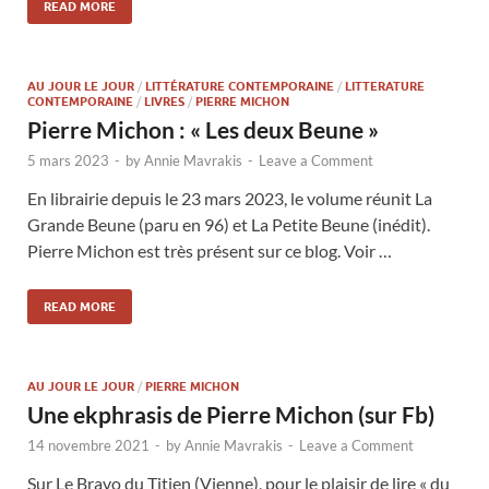
READ MORE
AU JOUR LE JOUR
/
LITTÉRATURE CONTEMPORAINE
/
LITTERATURE
CONTEMPORAINE
/
LIVRES
/
PIERRE MICHON
Pierre Michon : « Les deux Beune »
5 mars 2023
-
by
Annie Mavrakis
-
Leave a Comment
En librairie depuis le 23 mars 2023, le volume réunit La
Grande Beune (paru en 96) et La Petite Beune (inédit).
Pierre Michon est très présent sur ce blog. Voir …
READ MORE
AU JOUR LE JOUR
/
PIERRE MICHON
Une ekphrasis de Pierre Michon (sur Fb)
14 novembre 2021
-
by
Annie Mavrakis
-
Leave a Comment
Sur Le Bravo du Titien (Vienne), pour le plaisir de lire « du