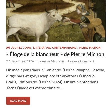
AU JOUR LE JOUR
/
LITTERATURE CONTEMPORAINE
/
PIERRE MICHON
« Éloge de la blancheur » de Pierre Michon
27 décembre 2024
-
by
Annie Mavrakis
-
Leave a Comment
Un inédit paru dans le Cahier de L’Herne Philippe Descola,
dirigé par Grégory Delaplace et Salvatore D’Onofrio
(Paris, Éditions de L’Herne, 2024). On lira bientôt dans
J’écris l’Iliade cet extraordinaire …
READ MORE