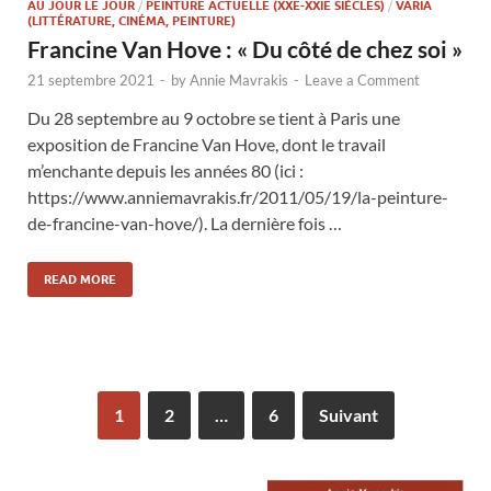
AU JOUR LE JOUR
/
PEINTURE ACTUELLE (XXE-XXIE SIÈCLES)
/
VARIA
(LITTÉRATURE, CINÉMA, PEINTURE)
Francine Van Hove : « Du côté de chez soi »
21 septembre 2021
-
by
Annie Mavrakis
-
Leave a Comment
Du 28 septembre au 9 octobre se tient à Paris une
exposition de Francine Van Hove, dont le travail
m’enchante depuis les années 80 (ici :
https://www.anniemavrakis.fr/2011/05/19/la-peinture-
de-francine-van-hove/). La dernière fois …
READ MORE
1
2
…
6
Suivant