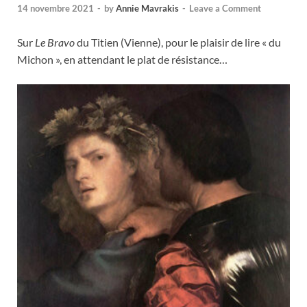
14 novembre 2021
-
by
Annie Mavrakis
-
Leave a Comment
Sur
Le Bravo
du Titien (Vienne), pour le plaisir de lire « du
Michon », en attendant le plat de résistance…