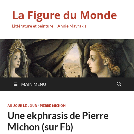
La Figure du Monde
Littérature et peinture – Annie Mavrakis
MAIN MENU
AU JOUR LE JOUR
/
PIERRE MICHON
Une ekphrasis de Pierre
Michon (sur Fb)