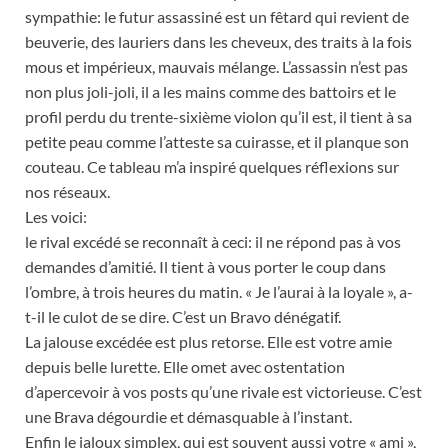
sympathie: le futur assassiné est un fêtard qui revient de
beuverie, des lauriers dans les cheveux, des traits à la fois
mous et impérieux, mauvais mélange. L’assassin n’est pas
non plus joli-joli, il a les mains comme des battoirs et le
profil perdu du trente-sixième violon qu’il est, il tient à sa
petite peau comme l’atteste sa cuirasse, et il planque son
couteau. Ce tableau m’a inspiré quelques réflexions sur
nos réseaux.
Les voici:
le rival excédé se reconnaît à ceci: il ne répond pas à vos
demandes d’amitié. Il tient à vous porter le coup dans
l’ombre, à trois heures du matin. « Je l’aurai à la loyale », a-
t-il le culot de se dire. C’est un Bravo dénégatif.
La jalouse excédée est plus retorse. Elle est votre amie
depuis belle lurette. Elle omet avec ostentation
d’apercevoir à vos posts qu’une rivale est victorieuse. C’est
une Brava dégourdie et démasquable à l’instant.
Enfin le jaloux simplex, qui est souvent aussi votre « ami »,