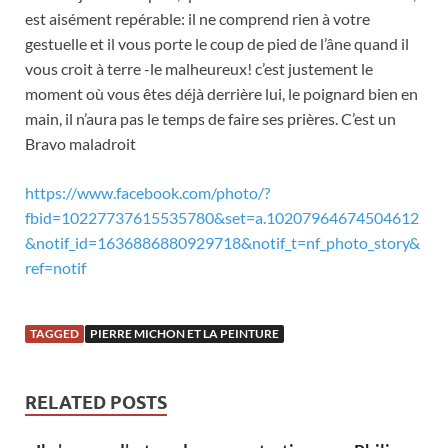
est aisément repérable: il ne comprend rien à votre
gestuelle et il vous porte le coup de pied de l’âne quand il
vous croit à terre -le malheureux! c’est justement le
moment où vous êtes déjà derrière lui, le poignard bien en
main, il n’aura pas le temps de faire ses prières. C’est un
Bravo maladroit
https://www.facebook.com/photo/?
fbid=10227737615535780&set=a.10207964674504612
&notif_id=1636886880929718&notif_t=nf_photo_story&
ref=notif
TAGGED
PIERRE MICHON ET LA PEINTURE
RELATED POSTS