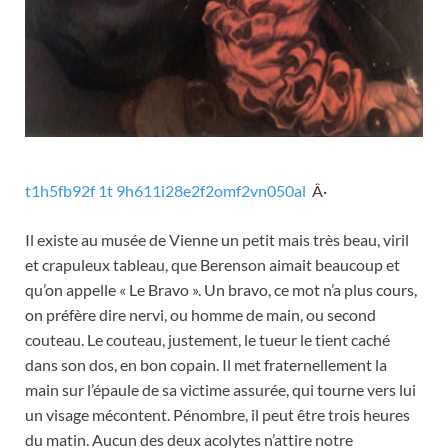
t1h5fb92f 1t 9h611i28e2f2omf2vn050al
Â·
Il existe au musée de Vienne un petit mais très beau, viril
et crapuleux tableau, que Berenson aimait beaucoup et
qu’on appelle « Le Bravo ». Un bravo, ce mot n’a plus cours,
on préfère dire nervi, ou homme de main, ou second
couteau. Le couteau, justement, le tueur le tient caché
dans son dos, en bon copain. Il met fraternellement la
main sur l’épaule de sa victime assurée, qui tourne vers lui
un visage mécontent. Pénombre, il peut être trois heures
du matin. Aucun des deux acolytes n’attire notre