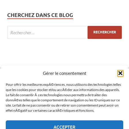
CHERCHEZ DANS CE BLOG
Gérer le consentement
MÉTA
Pour offrir les meilleures expÃ©riences, nous utilisons des technologies telles
que les cookies pour stocker et/ou accÃ©der aux informations des appareils.
Le fait de consentir Ã ces technologies nous permettra de traiter des
Connexion
donnÃ©es telles que le comportement de navigation ou les ID uniques sur ce
site. Le fait de ne pas consentir ou de retirer son consentement peut avoir un
Flux des publications
effet nÃ©gatif sur certaines caractÃ©ristiques et fonctions.
Flux des commentaires
ACCEPTER