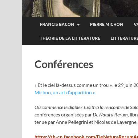
FRANCIS BACON
PIERRE MICHON
V
THÉORIE DE LA LITTÉRATURE
LITTÉRATUR
Conférences
« Et le ciel là-dessus comme un trou », le 29 juin 
Michon, un art d’apparition ».
Où commence le diable? Judith à la rencontre de Sa
conférences organisées par
De Natura Rerum
, lib
tenue par Anne Pellegrini et Nicolas de Lavergn
https://zh-cn.facebook.com/DeNaturaRerumA