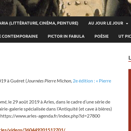
ARIA (LITTÉRATURE, CINÉMA, PEINTURE)
AU JOUR LE JOUR
E CONTEMPORAINE
PICTOR IN FABULA
POÉSIE
UT PI
2019 à Guéret (
Journées Pierre Michon,
2e édition : « Pierre
lomé
, le 29 août 2019 à Arles, dans le cadre d’une série de
rairie-galerie spécialisée dans l’Antiquité (et cave à bières)
e. https://www.arles-agenda.fr/index.php?id=27800
rles/videos/360449201512701/