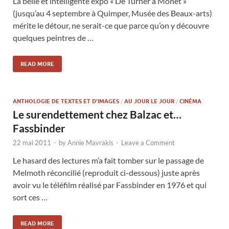
La belle et intelligente expo « De Turner à Monet »
(jusqu’au 4 septembre à Quimper, Musée des Beaux-arts)
mérite le détour, ne serait-ce que parce qu’on y découvre
quelques peintres de …
READ MORE
ANTHOLOGIE DE TEXTES ET D'IMAGES
/
AU JOUR LE JOUR
/
CINÉMA
Le surendettement chez Balzac et…
Fassbinder
22 mai 2011
-
by
Annie Mavrakis
-
Leave a Comment
Le hasard des lectures m’a fait tomber sur le passage de
Melmoth réconcilié (reproduit ci-dessous) juste après
avoir vu le téléfilm réalisé par Fassbinder en 1976 et qui
sort ces …
READ MORE