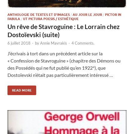
ANTHOLOGIE DE TEXTES ET D'IMAGES
/
AU JOUR LE JOUR
/
PICTOR IN
FABULA
/
UT PICTURA POESIS / ESTHÉTIQUE
Un rêve de Stavroguine : Le Lorrain chez
Dostoïevski (suite)
6 juillet 2018
-
by
Annie Mavrakis
-
4 Comments.
J‘écrivais à tort dans un précédent article sur la
« Confession de Stavroguine » (chapitre des Démons ou
des Possédés qui ne fut publié qu’en 1922*), que
Dostoïevski n’était pas particulièrement intéressé …
READ MORE