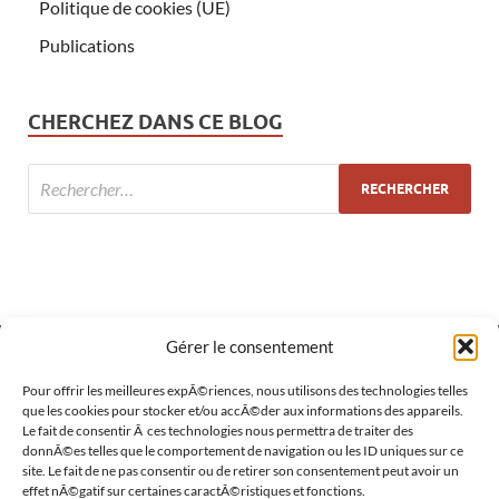
Politique de cookies (UE)
Publications
CHERCHEZ DANS CE BLOG
Gérer le consentement
Pour offrir les meilleures expÃ©riences, nous utilisons des technologies telles
MÉTA
que les cookies pour stocker et/ou accÃ©der aux informations des appareils.
Le fait de consentir Ã ces technologies nous permettra de traiter des
Connexion
donnÃ©es telles que le comportement de navigation ou les ID uniques sur ce
site. Le fait de ne pas consentir ou de retirer son consentement peut avoir un
Flux des publications
effet nÃ©gatif sur certaines caractÃ©ristiques et fonctions.