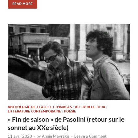
READ MORE
ANTHOLOGIE DE TEXTES ET D'IMAGES
/
AU JOUR LE JOUR
/
LITTERATURE CONTEMPORAINE
/
POÉSIE
« Fin de saison » de Pasolini (retour sur le
sonnet au XXe siècle)
11 avril 2020
-
by
Annie Mavrakis
-
Leave a Comment