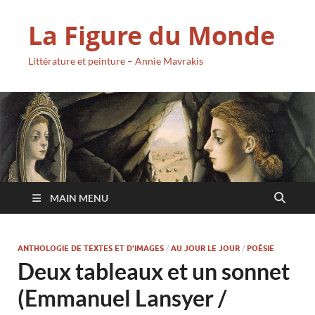
La Figure du Monde
Littérature et peinture – Annie Mavrakis
MAIN MENU
ANTHOLOGIE DE TEXTES ET D'IMAGES
/
AU JOUR LE JOUR
/
POÉSIE
Deux tableaux et un sonnet
(Emmanuel Lansyer /