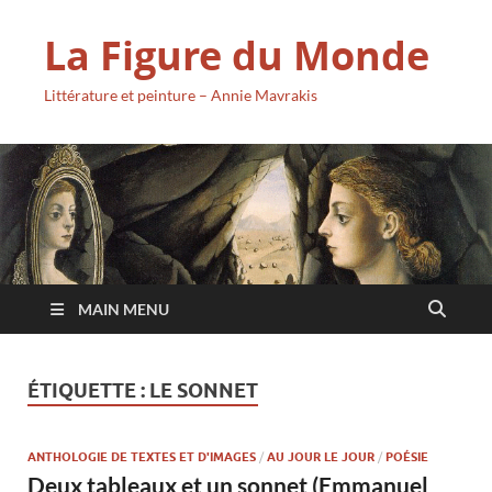
La Figure du Monde
Littérature et peinture – Annie Mavrakis
MAIN MENU
ÉTIQUETTE :
LE SONNET
ANTHOLOGIE DE TEXTES ET D'IMAGES
/
AU JOUR LE JOUR
/
POÉSIE
Deux tableaux et un sonnet (Emmanuel