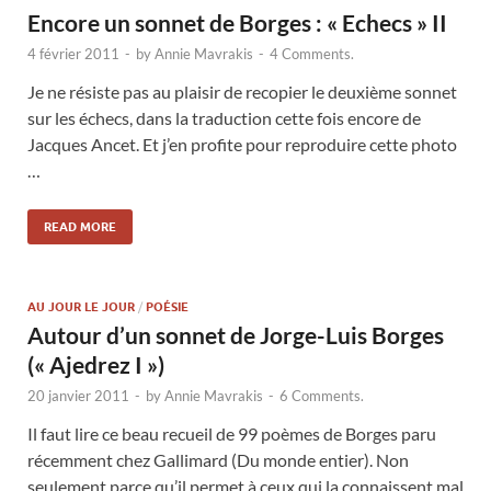
Encore un sonnet de Borges : « Echecs » II
4 février 2011
-
by
Annie Mavrakis
-
4 Comments.
Je ne résiste pas au plaisir de recopier le deuxième sonnet
sur les échecs, dans la traduction cette fois encore de
Jacques Ancet. Et j’en profite pour reproduire cette photo
…
READ MORE
AU JOUR LE JOUR
/
POÉSIE
Autour d’un sonnet de Jorge-Luis Borges
(« Ajedrez I »)
20 janvier 2011
-
by
Annie Mavrakis
-
6 Comments.
Il faut lire ce beau recueil de 99 poèmes de Borges paru
récemment chez Gallimard (Du monde entier). Non
seulement parce qu’il permet à ceux qui la connaissent mal