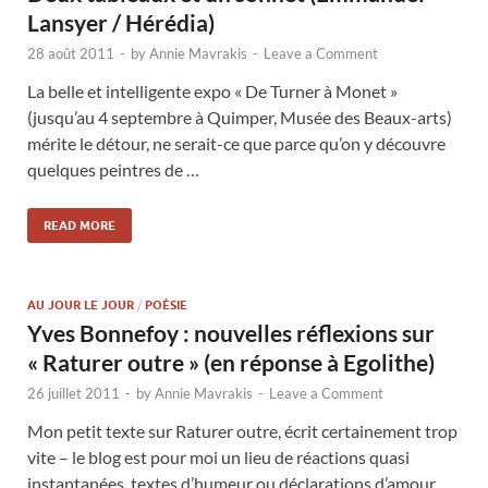
Lansyer / Hérédia)
28 août 2011
-
by
Annie Mavrakis
-
Leave a Comment
La belle et intelligente expo « De Turner à Monet »
(jusqu’au 4 septembre à Quimper, Musée des Beaux-arts)
mérite le détour, ne serait-ce que parce qu’on y découvre
quelques peintres de …
READ MORE
AU JOUR LE JOUR
/
POÉSIE
Yves Bonnefoy : nouvelles réflexions sur
« Raturer outre » (en réponse à Egolithe)
26 juillet 2011
-
by
Annie Mavrakis
-
Leave a Comment
Mon petit texte sur Raturer outre, écrit certainement trop
vite – le blog est pour moi un lieu de réactions quasi
instantanées, textes d’humeur ou déclarations d’amour,