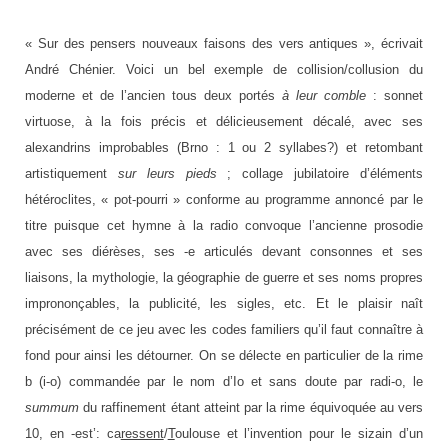
« Sur des pensers nouveaux faisons des vers antiques », écrivait
André Chénier. Voici un bel exemple de collision/collusion du
moderne et de l’ancien tous deux portés
à leur comble
: sonnet
virtuose, à la fois précis et délicieusement décalé, avec ses
alexandrins improbables (Brno : 1 ou 2 syllabes?) et retombant
artistiquement
sur leurs pieds
; collage jubilatoire d’éléments
hétéroclites, « pot-pourri » conforme au programme annoncé par le
titre puisque cet hymne à la radio convoque l’ancienne prosodie
avec ses diérèses, ses -e articulés devant consonnes et ses
liaisons, la mythologie, la géographie de guerre et ses noms propres
imprononçables, la publicité, les sigles, etc. Et le plaisir naît
précisément de ce jeu avec les codes familiers qu’il faut connaître à
fond pour ainsi les détourner. On se délecte en particulier de la rime
b (i-o) commandée par le nom d’Io et sans doute par radi-o, le
summum
du raffinement étant atteint par la rime équivoquée au vers
10, en -est’: ca
ressent
/
T
oulouse et l’invention pour le sizain d’un