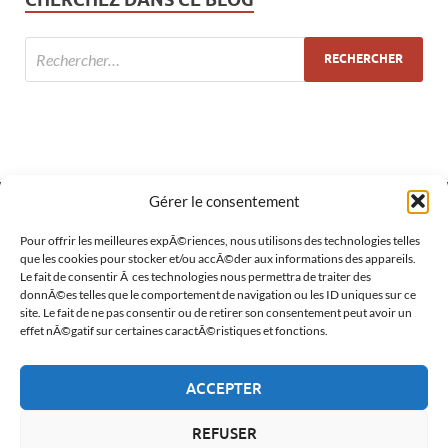
Gérer le consentement
MÉTA
Pour offrir les meilleures expÃ©riences, nous utilisons des technologies telles
que les cookies pour stocker et/ou accÃ©der aux informations des appareils.
Le fait de consentir Ã ces technologies nous permettra de traiter des
Connexion
donnÃ©es telles que le comportement de navigation ou les ID uniques sur ce
site. Le fait de ne pas consentir ou de retirer son consentement peut avoir un
Flux des publications
effet nÃ©gatif sur certaines caractÃ©ristiques et fonctions.
Flux des commentaires
ACCEPTER
Site de WordPress-FR
REFUSER