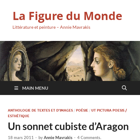
La Figure du Monde
Littérature et peinture – Annie Mavrakis
MAIN MENU
ANTHOLOGIE DE TEXTES ET D'IMAGES
/
POÉSIE
/
UT PICTURA POESIS /
ESTHÉTIQUE
Un sonnet cubiste d’Aragon
18 mars 2011
-
by
Annie Mavrakis
-
4 Comments.