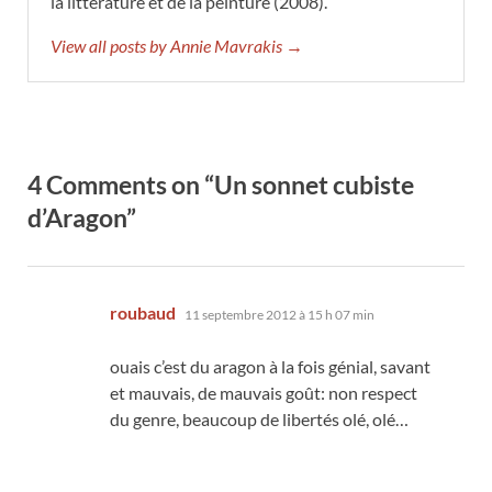
la littérature et de la peinture (2008).
View all posts by Annie Mavrakis →
4 Comments on “Un sonnet cubiste
d’Aragon”
dit :
roubaud
11 septembre 2012 à 15 h 07 min
ouais c’est du aragon à la fois génial, savant
et mauvais, de mauvais goût: non respect
du genre, beaucoup de libertés olé, olé…