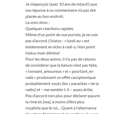
Je m’aperçois (avec 10 ans de retard!) que
ma réponse à ce commentaire n’a pas été
placée au bon endroit.
La voici donc :
Quelques réactions rapides.
Même d’un point de vue puriste, je ne suis
pas d’accord. L’hiatus : « lundi au » est
évidemment en écho à radi-o. Non point
hiatus mais diérèse!
Pour les deux autres, il n’y pas de raisons
de considérer que la liaison n’est pas faite,
« tonnant_amoureux » et « pourtant_en
rade » produisant un effet cacophonique
probablement voulu (les « parasites » de la
radio) et – me semble-t-il – assez drôle.
Pas d’accord non plus pour déclarer pauvre
la rime en [wa], à moins d’être plus
royaliste que le roi… Quant à l’alternance
des rimes féminines et masculines, il y a en