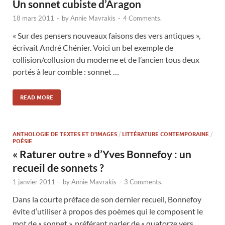
Un sonnet cubiste d’Aragon
18 mars 2011
-
by
Annie Mavrakis
-
4 Comments.
« Sur des pensers nouveaux faisons des vers antiques »,
écrivait André Chénier. Voici un bel exemple de
collision/collusion du moderne et de l’ancien tous deux
portés à leur comble : sonnet …
READ MORE
ANTHOLOGIE DE TEXTES ET D'IMAGES
/
LITTÉRATURE CONTEMPORAINE
/
POÉSIE
« Raturer outre » d’Yves Bonnefoy : un
recueil de sonnets ?
1 janvier 2011
-
by
Annie Mavrakis
-
3 Comments.
Dans la courte préface de son dernier recueil, Bonnefoy
évite d’utiliser à propos des poèmes qui le composent le
mot de « sonnet », préférant parler de « quatorze vers …