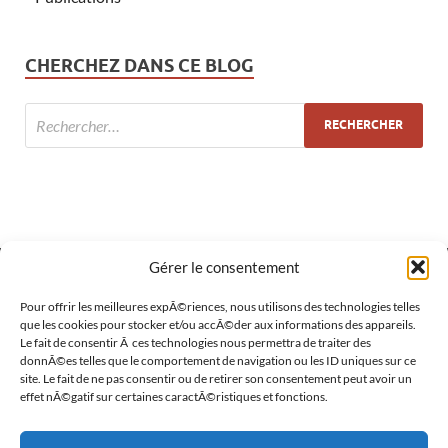
CHERCHEZ DANS CE BLOG
Gérer le consentement
MÉTA
Pour offrir les meilleures expÃ©riences, nous utilisons des technologies telles
que les cookies pour stocker et/ou accÃ©der aux informations des appareils.
Le fait de consentir Ã ces technologies nous permettra de traiter des
Connexion
donnÃ©es telles que le comportement de navigation ou les ID uniques sur ce
site. Le fait de ne pas consentir ou de retirer son consentement peut avoir un
Flux des publications
effet nÃ©gatif sur certaines caractÃ©ristiques et fonctions.
Flux des commentaires