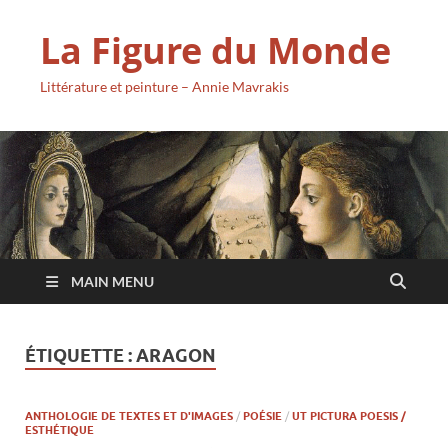
La Figure du Monde
Littérature et peinture – Annie Mavrakis
MAIN MENU
ÉTIQUETTE :
ARAGON
ANTHOLOGIE DE TEXTES ET D'IMAGES
/
POÉSIE
/
UT PICTURA POESIS /
ESTHÉTIQUE