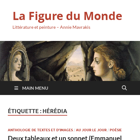
La Figure du Monde
Littérature et peinture – Annie Mavrakis
MAIN MENU
ÉTIQUETTE :
HÉRÉDIA
ANTHOLOGIE DE TEXTES ET D'IMAGES
/
AU JOUR LE JOUR
/
POÉSIE
Deux tableaux et un sonnet (Emmanuel