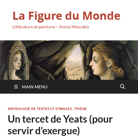
La Figure du Monde
Littérature et peinture – Annie Mavrakis
MAIN MENU
ANTHOLOGIE DE TEXTES ET D'IMAGES
/
POÉSIE
Un tercet de Yeats (pour
servir d’exergue)