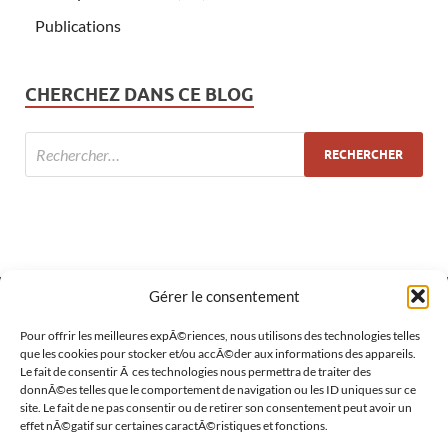
Publications
CHERCHEZ DANS CE BLOG
Gérer le consentement
Pour offrir les meilleures expÃ©riences, nous utilisons des technologies telles
MÉTA
que les cookies pour stocker et/ou accÃ©der aux informations des appareils.
Le fait de consentir Ã ces technologies nous permettra de traiter des
Connexion
donnÃ©es telles que le comportement de navigation ou les ID uniques sur ce
site. Le fait de ne pas consentir ou de retirer son consentement peut avoir un
Flux des publications
effet nÃ©gatif sur certaines caractÃ©ristiques et fonctions.