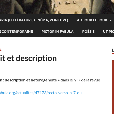
ARIA (LITTÉRATURE, CINÉMA, PEINTURE)
AU JOUR LE JOUR
E CONTEMPORAINE
PICTOR IN FABULA
POÉSIE
UT PI
E
t et description
un : description et hétérogénéité »
dans le n °7 de la revue
abula.org/actualites/47173/recto-verso-n-7-du-