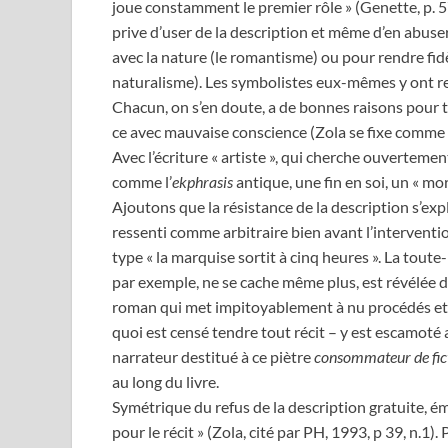
joue constamment le premier rôle » (Genette, p. 57)
prive d’user de la description et même d’en abuser
avec la nature (le romantisme) ou pour rendre 
naturalisme). Les symbolistes eux-mêmes y ont re
Chacun, on s’en doute, a de bonnes raisons pour tr
ce avec mauvaise conscience (Zola se fixe comme 
Avec l’écriture « artiste », qui cherche ouverteme
comme l’
ekphrasis
antique, une fin en soi, un « mor
Ajoutons que la résistance de la description s’exp
ressenti comme arbitraire bien avant l’intervention
type « la marquise sortit à cinq heures ». La tout
par exemple, ne se cache même plus, est révélée da
roman qui met impitoyablement à nu procédés et 
quoi est censé tendre tout récit – y est escamoté 
narrateur destitué à ce piètre
consommateur de fic
au long du livre.
Symétrique du refus de la description gratuite, éme
pour le récit » (Zola, cité par PH, 1993, p 39, n.1).