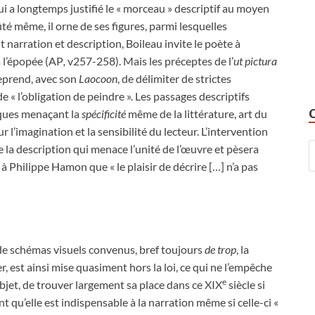
qui a longtemps justifié le « morceau » descriptif au moyen
ûté même, il orne de ses figures, parmi lesquelles
narration et description, Boileau invite le poète à
 à l’épopée (AP
,
v257-258). Mais les préceptes de l’
ut pictura
eprend, avec son
Laocoon
, de délimiter de strictes
 de « l’obligation de peindre ». Les passages descriptifs
iques menaçant la
spécificité
même de la littérature, art du
l’imagination et la sensibilité du lecteur. L’intervention
e la description qui menace l’unité de l’œuvre et pèsera
 à Philippe Hamon que « le plaisir de décrire […] n’a pas
de schémas visuels convenus, bref toujours
de trop
, la
r, est ainsi mise quasiment hors la loi, ce qui ne l’empêche
e
objet, de trouver largement sa place dans ce XIX
siècle si
 qu’elle est indispensable à la narration même si celle-ci
«