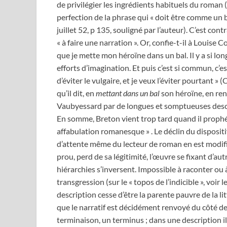
de privilégier les ingrédients habituels du roman 
perfection de la phrase qui « doit être comme un 
juillet 52, p 135, souligné par l’auteur). C’est contr
« à faire une narration ». Or, confie-t-il à Louise Co
que je mette mon héroïne dans un bal. Il y a si l
efforts d’imagination. Et puis c’est si commun, c’e
d’éviter le vulgaire, et je veux l’éviter pourtant » 
qu’il dit, en
mettant
dans un bal
son héroïne, en rend
Vaubyessard par de longues et somptueuses desc
En somme, Breton vient trop tard quand il proph
affabulation romanesque » . Le déclin du dispositif
d’attente même du lecteur de roman en est modifié.
prou, perd de sa légitimité, l’œuvre se fixant d’au
hiérarchies s’inversent. Impossible à raconter ou à
transgression (sur le « topos de l’indicible », voi
description cesse d’être la parente pauvre de la l
que le narratif est décidément renvoyé du côté de
terminaison, un terminus ; dans une description i