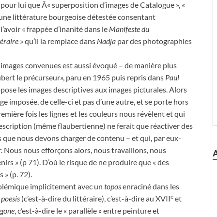
 pour lui que Â« superposition d’images de Catalogue », «
ne littérature bourgeoise détestée consentant
l’avoir « frappée d’inanité dans le
Manifeste du
téraire
» qu’il la remplace dans
Nadja
par des photographies
s images convenues est aussi évoqué – de manière plus
bert le précurseur», paru en 1965 puis repris dans
Paul
ppose les images descriptives aux images picturales. Alors
ge imposée, de celle-ci et pas d’une autre, et se porte hors
remière fois les lignes et les couleurs nous révèlent et qui
 description (même flaubertienne) ne ferait que réactiver des
ls que nous devons charger de contenu – et qui, par eux-
. Nous nous efforçons alors, nous travaillons, nous
rs » (p 71). D’où le risque de ne produire que « des
» (p. 72).
 polémique implicitement avec un
topos
enraciné dans les
e
a poesis
(c’est-à-dire du littéraire), c’est-à-dire au XVII
et
gone
, c’est-à-dire le « parallèle » entre peinture et