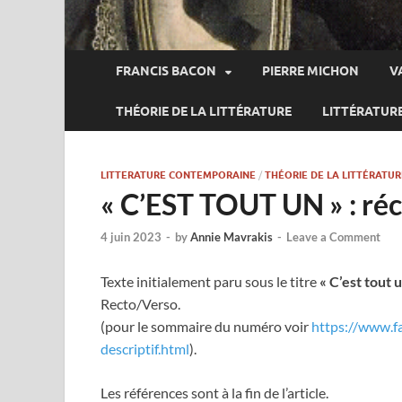
FRANCIS BACON
PIERRE MICHON
V
THÉORIE DE LA LITTÉRATURE
LITTÉRATUR
LITTERATURE CONTEMPORAINE
/
THÉORIE DE LA LITTÉRATUR
« C’EST TOUT UN » : réci
4 juin 2023
-
by
Annie Mavrakis
-
Leave a Comment
Texte initialement paru sous le titre
« C’est tout 
Recto/Verso.
(pour le sommaire du numéro voir
https://www.f
descriptif.html
).
Les références sont à la fin de l’article.