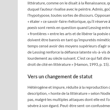
littérature, comme on le disait à la Renaissance, 
duquel l’auteur rivalise avec le peintre. Admis, go
l’hypotypose, toutes sortes de discours. Opposant 
« étaler » ce savoir-faire rhétorique, qu’il réserve
poesis
sont remis en question quand Lessing entr
« frontières » entre les arts et de libérer la poésie
doivent être bannis en tant qu’impuretés mimét
temps censé avoir des moyens supérieurs d’agir sur 
de Lessing renforce la défiance latente vis-à-vis d
lourdement au siècle suivant. C’est ce qui fait dire
droit de cité en littérature » (Hamon, 1993, p. 15).
Vers un changement de statut
Hétérogène et impure, réduite à la reproduction 
description, « honte de la littérature » selon Nodie
pas, malgré les multiples attaques dont elle est l’
sévère à son égard. Peut-être sent-on confusément