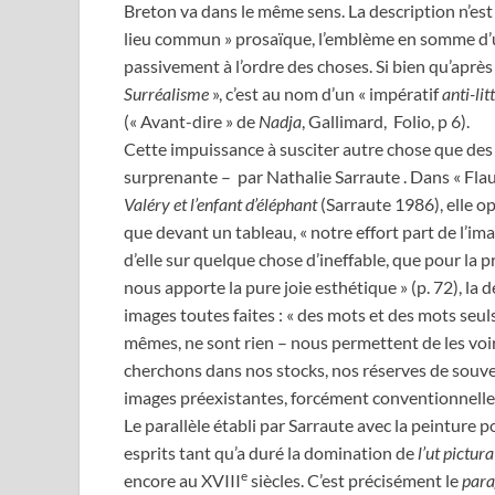
Breton va dans le même sens. La description n’est
lieu commun » prosaïque, l’emblème en somme d’u
passivement à l’ordre des choses. Si bien qu’après 
Surréalisme
», c’est au nom d’un « impératif
anti-lit
(« Avant-dire » de
Nadja
, Gallimard, Folio, p 6).
Cette impuissance à susciter autre chose que de
surprenante – par Nathalie Sarraute . Dans « Flau
Valéry et l’enfant d’éléphant
(Sarraute 1986), elle o
que devant un tableau, « notre effort part de l’ima
d’elle sur quelque chose d’ineffable, que pour la p
nous apporte la pure joie esthétique » (p. 72), la
images toutes faites : « des mots et des mots seu
mêmes, ne sont rien – nous permettent de les voir
cherchons dans nos stocks, nos réserves de souveni
images préexistantes, forcément conventionnelles 
Le parallèle établi par Sarraute avec la peinture
esprits tant qu’a duré la domination de
l’ut pictur
e
encore au XVIII
siècles. C’est précisément le
para