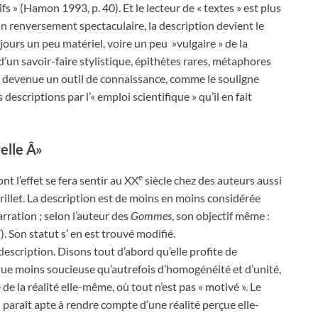
fs » (Hamon 1993, p. 40). Et le lecteur de « textes » est plus
ar un renversement spectaculaire, la description devient le
jours un peu matériel, voire un peu »vulgaire » de la
n d’un savoir-faire stylistique, épithètes rares, métaphores
ême devenue un outil de connaissance, comme le souligne
escriptions par l’« emploi scientifique » qu’il en fait
elle Â»
e
nt l’effet se fera sentir au XX
siècle chez des auteurs aussi
illet. La description est de moins en moins considérée
rration ; selon l’auteur des
Gommes
, son objectif même :
). Son statut s’ en est trouvé modifié.
escription. Disons tout d’abord qu’elle profite de
que moins soucieuse qu’autrefois d’homogénéité et d’unité,
e la réalité elle-même, où tout n’est pas « motivé ». Le
n paraît apte à rendre compte d’une réalité perçue elle-