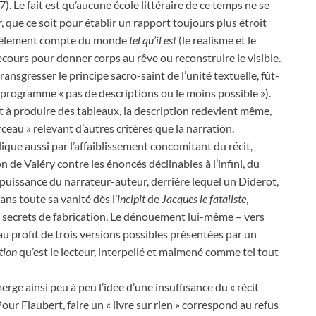
. Le fait est qu’aucune école littéraire de ce temps ne se
, que ce soit pour établir un rapport toujours plus étroit
fidèlement compte du monde
tel qu’il est
(le réalisme et le
cours pour donner corps au rêve ou reconstruire le visible.
ansgresser le principe sacro-saint de l’unité textuelle, fût-
programme « pas de descriptions ou le moins possible »).
nt à produire des tableaux, la description redevient même,
ceau » relevant d’autres critères que la narration.
lique aussi par l’affaiblissement concomitant du récit,
 de Valéry contre les énoncés déclinables à l’infini, du
e-puissance du narrateur-auteur, derrière lequel un Diderot,
ns toute sa vanité dès l’
incipit
de
Jacques le fataliste
,
secrets de fabrication. Le dénouement lui-même – vers
au profit de trois versions possibles présentées par un
tion
qu’est le lecteur, interpellé et malmené comme tel tout
rge ainsi peu à peu l’idée d’une insuffisance du « récit
 Pour Flaubert, faire un « livre sur rien » correspond au refus