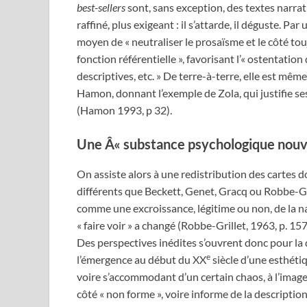
best-sellers
sont, sans exception, des textes narrati
raffiné, plus exigeant : il s’attarde, il déguste. P
moyen de « neutraliser le prosaïsme et le côté tou
fonction référentielle », favorisant l’« ostentatio
descriptives, etc. » De terre-à-terre, elle est m
Hamon, donnant l’exemple de Zola, qui justifie ses d
(Hamon 1993, p 32).
Une Â« substance psychologique nouv
On assiste alors à une redistribution des cartes do
différents que Beckett, Genet, Gracq ou Robbe-Gr
comme une excroissance, légitime ou non, de la na
« faire voir » a changé (Robbe-Grillet, 1963, p. 157
Des perspectives inédites s’ouvrent donc pour la d
e
l’émergence au début du XX
siècle d’une esthéti
voire s’accommodant d’un certain chaos, à l’image d
côté « non forme », voire informe de la descriptio