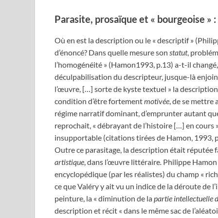
Parasite, prosaïque et « bourgeoise » : 
Où en est la description ou le « descriptif » (Phi
d’énoncé? Dans quelle mesure son
statut
, problém
l’homogénéité » (Hamon1993, p.13) a-t-il changé, 
déculpabilisation du descripteur, jusque-là enjoin
l’œuvre, […] sorte de kyste textuel » la descriptio
condition d’être fortement
motivée
, de se mettre a
régime narratif dominant, d’emprunter autant que 
reprochait, « débrayant de l’histoire […] en cours 
insupportable (citations tirées de Hamon, 1993, p
Outre ce parasitage, la description était réputée f
artistique
, dans l’œuvre littéraire
.
Philippe Hamon a
encyclopédique (par les réalistes) du champ « ric
ce que Valéry y ait vu un indice de la déroute de 
peinture, la « diminution de la
partie intellectuelle d
description et récit « dans le même sac de l’aléatoi