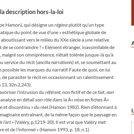
la description hors-la-loi
lippe Hamon), qui désigne un
régime
plutôt qu’un type
atique du point de vue d’une « esthétique globale de
aboutissant vers le milieu du XXe siècle à une relative
t de se contraindre ? « Elément étranger, inassimilable de
n, malgré son omniprésence, n’était tolérée jusque-là qu’à
u service du récit (
ancilla narrationis
) et, se soumettant au
possible les marques du narratif. Faute de quoi, on lui
», de parasiter le récit en occasionnant un ralentissement
.13, 32n.2,243).
avoriser l’intrusion du
référent
, non fictif et de ce fait,
non
nalyse en détail son rôle dans la Â« mise en fiches Â»
he et discontinu » du réel (Hamon 1982). Rien d’étonnant à
l’imaginaire entraînant, de la même façon que le paysage en
e l’art
» (Valéry, p.1219-20). Il est vrai que Valéry met
re et de l’informel » (Hamon 1993, p. 18, n.1).