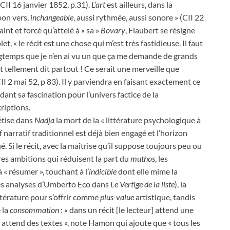
(CII 16 janvier 1852, p.31).
L’art
est ailleurs, dans la
bon vers,
inchangeable
, aussi rythmée, aussi sonore » (CII 22
aint et forcé qu’attelé à « sa »
Bovary
, Flaubert se résigne
let, « le récit est une chose qui m’est très fastidieuse. Il faut
ongtemps que je n’en ai vu un que ça me demande de grands
st tellement dit partout ! Ce serait une merveille que
(CII 2 mai 52, p 83). Il y parviendra en faisant exactement ce
ant sa fascination pour l’univers factice de la
riptions.
étise dans
Nadja
la mort de la « littérature psychologique à
 narratif traditionnel est déjà bien engagé et l’horizon
 Si le récit, avec la maîtrise qu’il suppose toujours peu ou
tres ambitions qui réduisent la part du
muthos
, les
 « résumer », touchant à l’
indicible
dont elle mime la
r les analyses d’Umberto Eco dans
Le Vertige de la liste
), la
ittérature pour s’offrir comme
plus-value
artistique, tandis
 la
consommation
: « dans un récit [le lecteur] attend une
l attend des textes », note Hamon qui ajoute que « tous les