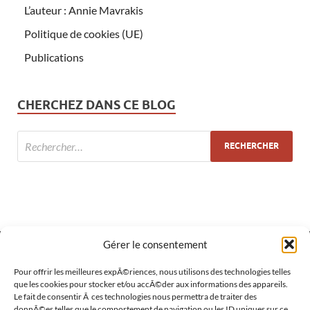
L’auteur : Annie Mavrakis
Politique de cookies (UE)
Publications
CHERCHEZ DANS CE BLOG
Gérer le consentement
MÉTA
Pour offrir les meilleures expÃ©riences, nous utilisons des technologies telles
que les cookies pour stocker et/ou accÃ©der aux informations des appareils.
Le fait de consentir Ã ces technologies nous permettra de traiter des
Connexion
donnÃ©es telles que le comportement de navigation ou les ID uniques sur ce