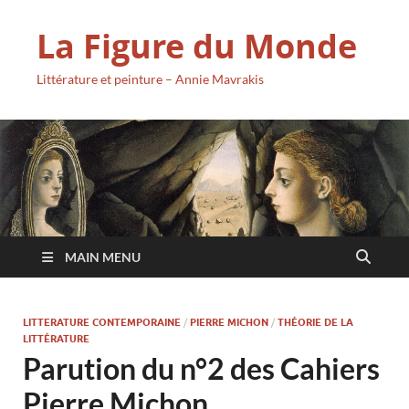
La Figure du Monde
Littérature et peinture – Annie Mavrakis
MAIN MENU
LITTERATURE CONTEMPORAINE
/
PIERRE MICHON
/
THÉORIE DE LA
LITTÉRATURE
Parution du n°2 des Cahiers
Pierre Michon