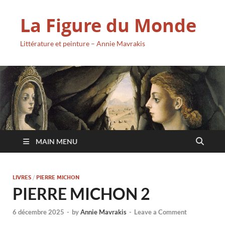
La Figure du Monde
Littérature et peinture – Annie Mavrakis
MAIN MENU
LIVRES
/
PIERRE MICHON
PIERRE MICHON 2
6 décembre 2025
-
by
Annie Mavrakis
-
Leave a Comment