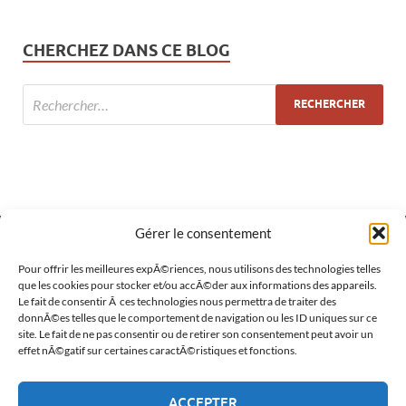
CHERCHEZ DANS CE BLOG
Gérer le consentement
MÉTA
Pour offrir les meilleures expÃ©riences, nous utilisons des technologies telles
que les cookies pour stocker et/ou accÃ©der aux informations des appareils.
Le fait de consentir Ã ces technologies nous permettra de traiter des
Connexion
donnÃ©es telles que le comportement de navigation ou les ID uniques sur ce
site. Le fait de ne pas consentir ou de retirer son consentement peut avoir un
Flux des publications
effet nÃ©gatif sur certaines caractÃ©ristiques et fonctions.
Flux des commentaires
ACCEPTER