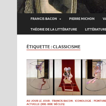
FRANCIS BACON
PIERRE MICHON
V
THÉORIE DE LA LITTÉRATURE
LITTÉRATUR
ÉTIQUETTE :
CLASSICISME
AU JOUR LE JOUR
/
FRANCIS BACON
/
ICONOLOGIE
/
PEINTUR
ACTUELLE (XXE-XXIE SIÈCLES)