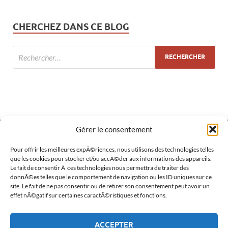
CHERCHEZ DANS CE BLOG
Gérer le consentement
MÉTA
Pour offrir les meilleures expÃ©riences, nous utilisons des technologies telles
que les cookies pour stocker et/ou accÃ©der aux informations des appareils.
Le fait de consentir Ã ces technologies nous permettra de traiter des
Connexion
donnÃ©es telles que le comportement de navigation ou les ID uniques sur ce
site. Le fait de ne pas consentir ou de retirer son consentement peut avoir un
Flux des publications
effet nÃ©gatif sur certaines caractÃ©ristiques et fonctions.
Flux des commentaires
ACCEPTER