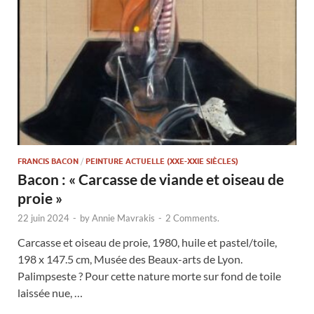
FRANCIS BACON
/
PEINTURE ACTUELLE (XXE-XXIE SIÈCLES)
Bacon : « Carcasse de viande et oiseau de
proie »
22 juin 2024
-
by
Annie Mavrakis
-
2 Comments.
Carcasse et oiseau de proie, 1980, huile et pastel/toile,
198 x 147.5 cm, Musée des Beaux-arts de Lyon.
Palimpseste ? Pour cette nature morte sur fond de toile
laissée nue, …