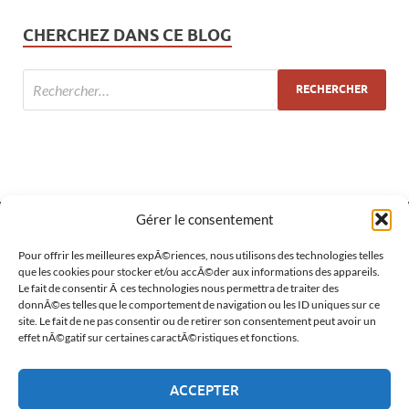
CHERCHEZ DANS CE BLOG
Gérer le consentement
MÉTA
Pour offrir les meilleures expÃ©riences, nous utilisons des technologies telles
que les cookies pour stocker et/ou accÃ©der aux informations des appareils.
Le fait de consentir Ã ces technologies nous permettra de traiter des
Connexion
donnÃ©es telles que le comportement de navigation ou les ID uniques sur ce
site. Le fait de ne pas consentir ou de retirer son consentement peut avoir un
Flux des publications
effet nÃ©gatif sur certaines caractÃ©ristiques et fonctions.
Flux des commentaires
ACCEPTER
Site de WordPress-FR