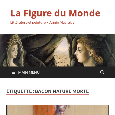
La Figure du Monde
Littérature et peinture – Annie Mavrakis
MAIN MENU
ÉTIQUETTE :
BACON NATURE MORTE