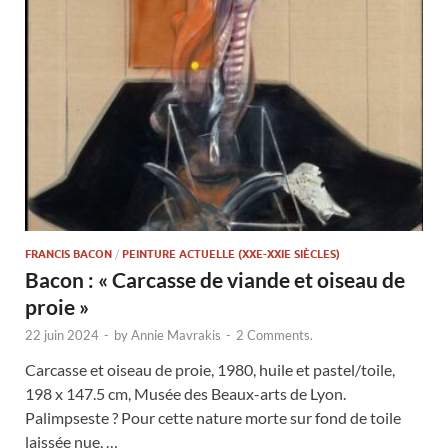
FRANCIS BACON
/
PEINTURE ACTUELLE (XXE-XXIE SIÈCLES)
Bacon : « Carcasse de viande et oiseau de
proie »
22 juin 2024
-
by
Annie Mavrakis
-
2 Comments.
Carcasse et oiseau de proie, 1980, huile et pastel/toile,
198 x 147.5 cm, Musée des Beaux-arts de Lyon.
Palimpseste ? Pour cette nature morte sur fond de toile
laissée nue, …