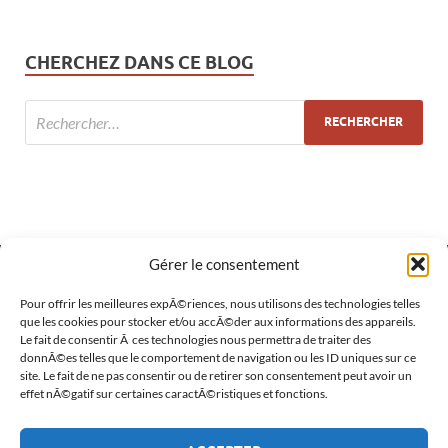
CHERCHEZ DANS CE BLOG
Gérer le consentement
MÉTA
Pour offrir les meilleures expÃ©riences, nous utilisons des technologies telles
que les cookies pour stocker et/ou accÃ©der aux informations des appareils.
Le fait de consentir Ã ces technologies nous permettra de traiter des
Connexion
donnÃ©es telles que le comportement de navigation ou les ID uniques sur ce
site. Le fait de ne pas consentir ou de retirer son consentement peut avoir un
Flux des publications
effet nÃ©gatif sur certaines caractÃ©ristiques et fonctions.
Flux des commentaires