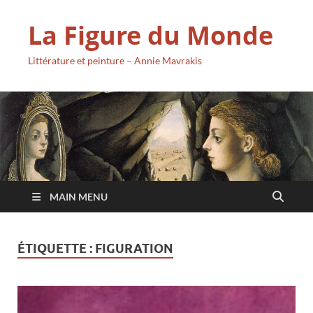
La Figure du Monde
Littérature et peinture – Annie Mavrakis
MAIN MENU
ÉTIQUETTE :
FIGURATION