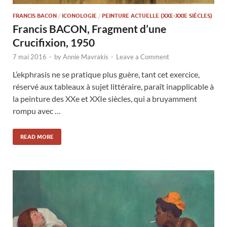
FRANCIS BACON
/
ICONOLOGIE
/
PEINTURE ACTUELLE (XXE-XXIE SIÈCLES)
Francis BACON, Fragment d’une
Crucifixion, 1950
7 mai 2016
-
by
Annie Mavrakis
-
Leave a Comment
L’ekphrasis ne se pratique plus guère, tant cet exercice,
réservé aux tableaux à sujet littéraire, paraît inapplicable à
la peinture des XXe et XXIe siècles, qui a bruyamment
rompu avec …
READ MORE