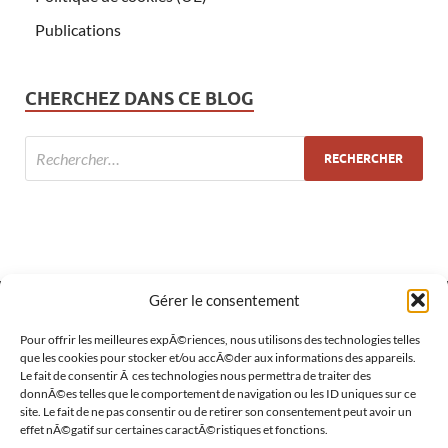
Publications
CHERCHEZ DANS CE BLOG
Gérer le consentement
Pour offrir les meilleures expÃ©riences, nous utilisons des technologies telles
MÉTA
que les cookies pour stocker et/ou accÃ©der aux informations des appareils.
Le fait de consentir Ã ces technologies nous permettra de traiter des
Connexion
donnÃ©es telles que le comportement de navigation ou les ID uniques sur ce
site. Le fait de ne pas consentir ou de retirer son consentement peut avoir un
Flux des publications
effet nÃ©gatif sur certaines caractÃ©ristiques et fonctions.