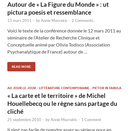
Autour de « La Figure du Monde » : ut
pictura poesis et ressemblance
13 mars 2011
-
by
Annie Mavrakis
-
2 Comments.
Voici le texte de la conférence donnée le 12 mars 2011 au
séminaire de l’Atelier de Recherche Clinique et
Conceptuelle animé par Olivia Todisco (Association
Psychanalytique de France) autour de …
READ MORE
AU JOUR LE JOUR
/
LITTÉRATURE CONTEMPORAINE
/
PICTOR IN FABULA
« La carte et le territoire » de Michel
Houellebecq ou le règne sans partage du
cliché
25 septembre 2010
-
by
Annie Mavrakis
-
1 Comment
Il n’est pas facile de prendre assez au sérieux pour en