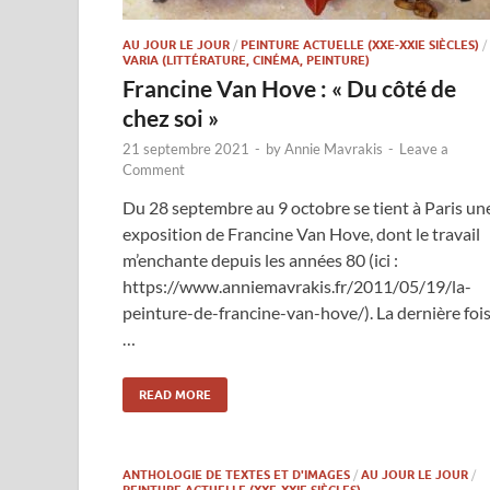
AU JOUR LE JOUR
/
PEINTURE ACTUELLE (XXE-XXIE SIÈCLES)
/
VARIA (LITTÉRATURE, CINÉMA, PEINTURE)
Francine Van Hove : « Du côté de
chez soi »
21 septembre 2021
-
by
Annie Mavrakis
-
Leave a
Comment
Du 28 septembre au 9 octobre se tient à Paris un
exposition de Francine Van Hove, dont le travail
m’enchante depuis les années 80 (ici :
https://www.anniemavrakis.fr/2011/05/19/la-
peinture-de-francine-van-hove/). La dernière foi
…
READ MORE
ANTHOLOGIE DE TEXTES ET D'IMAGES
/
AU JOUR LE JOUR
/