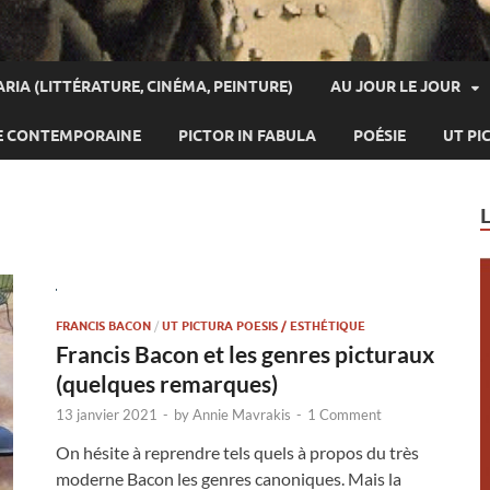
ARIA (LITTÉRATURE, CINÉMA, PEINTURE)
AU JOUR LE JOUR
E CONTEMPORAINE
PICTOR IN FABULA
POÉSIE
UT PI
FRANCIS BACON
/
UT PICTURA POESIS / ESTHÉTIQUE
Francis Bacon et les genres picturaux
(quelques remarques)
13 janvier 2021
-
by
Annie Mavrakis
-
1 Comment
On hésite à reprendre tels quels à propos du très
moderne Bacon les genres canoniques. Mais la