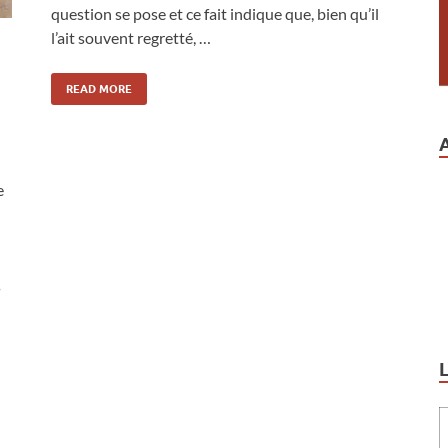
question se pose et ce fait indique que, bien qu’il
l’ait souvent regretté, …
READ MORE
e
s