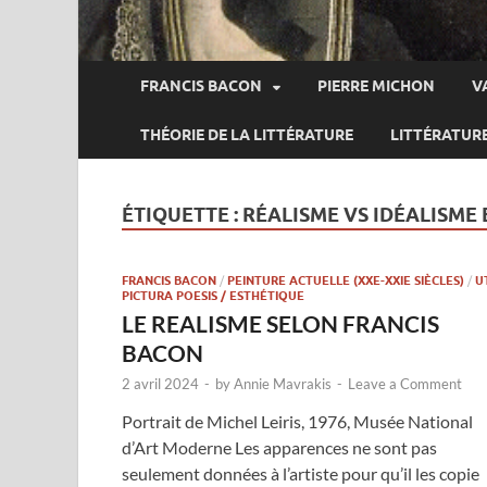
FRANCIS BACON
PIERRE MICHON
V
THÉORIE DE LA LITTÉRATURE
LITTÉRATUR
ÉTIQUETTE :
RÉALISME VS IDÉALISME
FRANCIS BACON
/
PEINTURE ACTUELLE (XXE-XXIE SIÈCLES)
/
U
PICTURA POESIS / ESTHÉTIQUE
LE REALISME SELON FRANCIS
BACON
2 avril 2024
-
by
Annie Mavrakis
-
Leave a Comment
Portrait de Michel Leiris, 1976, Musée National
d’Art Moderne Les apparences ne sont pas
seulement données à l’artiste pour qu’il les copie