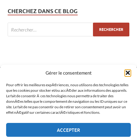
CHERCHEZ DANS CE BLOG
Gérer le consentement
Pour offrir les meilleures expÃ©riences, nous utilisons des technologies telles
MÉTA
que les cookies pour stocker et/ou accÃ©der aux informations des appareils.
Le fait de consentir Ã ces technologies nous permettra de traiter des
Connexion
donnÃ©es telles que le comportement de navigation ou les ID uniques sur ce
site. Le fait de ne pas consentir ou de retirer son consentement peut avoir un
Flux des publications
effet nÃ©gatif sur certaines caractÃ©ristiques et fonctions.
Flux des commentaires
ACCEPTER
Site de WordPress-FR