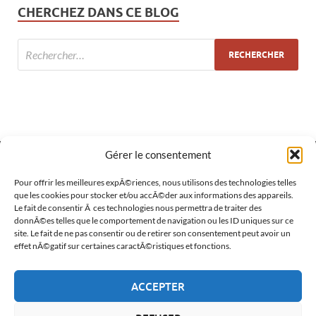
CHERCHEZ DANS CE BLOG
Gérer le consentement
Pour offrir les meilleures expÃ©riences, nous utilisons des technologies telles
MÉTA
que les cookies pour stocker et/ou accÃ©der aux informations des appareils.
Le fait de consentir Ã ces technologies nous permettra de traiter des
Connexion
donnÃ©es telles que le comportement de navigation ou les ID uniques sur ce
site. Le fait de ne pas consentir ou de retirer son consentement peut avoir un
Flux des publications
effet nÃ©gatif sur certaines caractÃ©ristiques et fonctions.
Flux des commentaires
ACCEPTER
Site de WordPress-FR