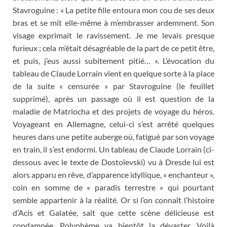
Stavroguine : « La petite fille entoura mon cou de ses deux
bras et se mit elle-même à m’embrasser ardemment. Son
visage exprimait le ravissement. Je me levais presque
furieux ; cela m’était désagréable de la part de ce petit être,
et puis, j’eus aussi subitement pitié… ». L’évocation du
tableau de Claude Lorrain vient en quelque sorte à la place
de la suite « censurée » par Stavroguine (le feuillet
supprimé), après un passage où il est question de la
maladie de Matriocha et des projets de voyage du héros.
Voyageant en Allemagne, celui-ci s’est arrêté quelques
heures dans une petite auberge où, fatigué par son voyage
en train, il s’est endormi. Un tableau de Claude Lorrain (ci-
dessous avec le texte de Dostoïevski) vu à Dresde lui est
alors apparu en rêve, d’apparence idyllique, « enchanteur »,
coin en somme de « paradis terrestre » qui pourtant
semble appartenir à la réalité. Or si l’on connaît l’histoire
d’Acis et Galatée, sait que cette scène délicieuse est
condamnée. Polyphème va bientôt la dévaster. Voilà