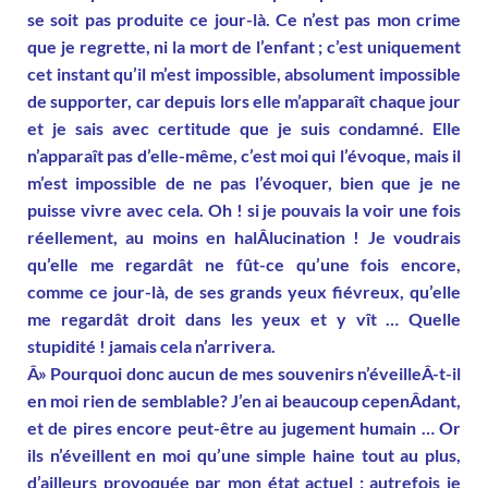
se soit pas produite ce jour-là. Ce n’est pas mon crime
que je regrette, ni la mort de l’enfant ; c’est uniquement
cet instant qu’il m’est impossible, absolument impossible
de supporter, car depuis lors elle m’apparaît chaque jour
et je sais avec certitude que je suis condamné. Elle
n’apparaît pas d’elle-même, c’est moi qui l’évoque, mais il
m’est impossible de ne pas l’évoquer, bien que je ne
puisse vivre avec cela. Oh ! si je pouvais la voir une fois
réellement, au moins en halÂ­lucination ! Je voudrais
qu’elle me regardât ne fût-ce qu’une fois encore,
comme ce jour-là, de ses grands yeux fiévreux, qu’elle
me regardât droit dans les yeux et y vît … Quelle
stupidité ! jamais cela n’arrivera.
Â» Pourquoi donc aucun de mes souvenirs n’éveilleÂ­-t-il
en moi rien de semblable? J’en ai beaucoup cepenÂ­dant,
et de pires encore peut-être au jugement humain … Or
ils n’éveillent en moi qu’une simple haine tout au plus,
d’ailleurs provoquée par mon état actuel ; autrefois je