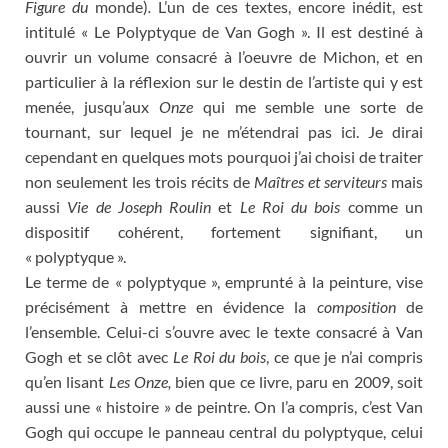
Figure du
monde)
.
L’un de ces textes, encore inédit, est
intitulé « Le Polyptyque de Van Gogh ». Il est destiné à
ouvrir un volume consacré à l’oeuvre de Michon, et en
particulier à la réflexion sur le destin de l’artiste qui y est
menée, jusqu’aux
Onze
qui me semble une sorte de
tournant, sur lequel je ne m’étendrai pas ici. Je dirai
cependant en quelques mots pourquoi j’ai choisi de traiter
non seulement les trois récits de
Maîtres et serviteurs
mais
aussi
Vie de Joseph Roulin
et
Le Roi du bois
comme un
dispositif cohérent, fortement signifiant, un
« polyptyque ».
Le terme de « polyptyque », emprunté à la peinture, vise
précisément à mettre en évidence la
composition
de
l’ensemble. Celui-ci s’ouvre avec le texte consacré à Van
Gogh et se clôt avec
Le Roi du bois
, ce que je n’ai compris
qu’en lisant
Les Onze,
bien que ce livre, paru en 2009, soit
aussi une « histoire » de peintre. On l’a compris, c’est Van
Gogh qui occupe le panneau central du polyptyque, celui