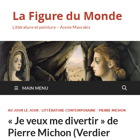
La Figure du Monde
Littérature et peinture – Annie Mavrakis
MAIN MENU
AU JOUR LE JOUR
/
LITTÉRATURE CONTEMPORAINE
/
PIERRE MICHON
« Je veux me divertir » de
Pierre Michon (Verdier