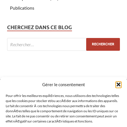
Publications
CHERCHEZ DANS CE BLOG
Gérer le consentement
MÉTA
Pour offrir les meilleures expÃ©riences, nous utilisons des technologies telles
que les cookies pour stocker et/ou accÃ©der aux informations des appareils.
Le fait de consentir Ã ces technologies nous permettra de traiter des
Connexion
donnÃ©es telles que le comportement de navigation ou les ID uniques sur ce
site. Le fait de ne pas consentir ou de retirer son consentement peut avoir un
Flux des publications
effet nÃ©gatif sur certaines caractÃ©ristiques et fonctions.