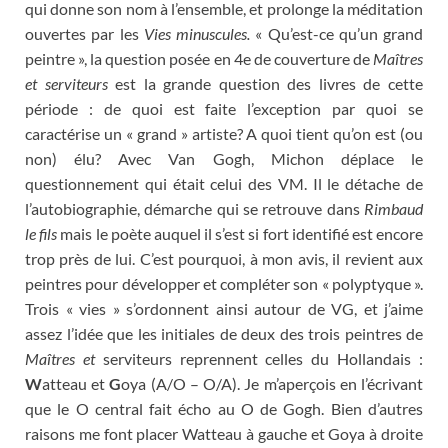
qui donne son nom à l’ensemble, et prolonge la méditation
ouvertes par les
Vies minuscules.
« Qu’est-ce qu’un grand
peintre », la question posée en 4e de couverture de
Maîtres
et serviteurs
est la grande question des livres de cette
période : de quoi est faite l’exception par quoi se
caractérise un « grand » artiste? A quoi tient qu’on est (ou
non) élu? Avec Van Gogh, Michon déplace le
questionnement qui était celui des VM. Il le détache de
l’autobiographie, démarche qui se retrouve dans
Rimbaud
le fils
mais le poète auquel il s’est si fort identifié est encore
trop près de lui. C’est pourquoi, à mon avis, il revient aux
peintres pour développer et compléter son « polyptyque ».
Trois « vies » s’ordonnent ainsi autour de VG, et j’aime
assez l’idée que les initiales de deux des trois peintres de
Maîtres et
serviteurs reprennent celles du Hollandais :
W
atteau et
G
oya (A/O – O/A). Je m’aperçois en l’écrivant
que le O central fait écho au O de Gogh. Bien d’autres
raisons me font placer Watteau à gauche et Goya à droite