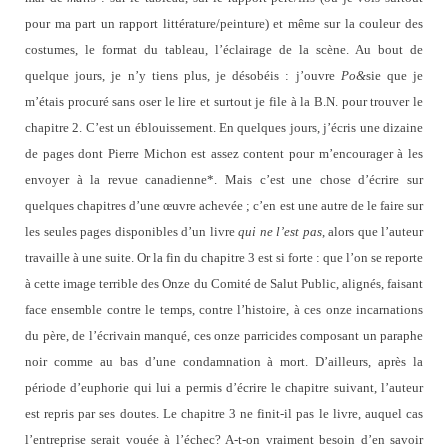
pour ma part un rapport littérature/peinture) et même sur la couleur des
costumes, le format du tableau, l’éclairage de la scène. Au bout de
quelque jours, je n’y tiens plus, je désobéis : j’ouvre
Po&
sie que je
m’étais procuré sans oser le lire et surtout je file à la B.N. pour trouver le
chapitre 2. C’est un éblouissement. En quelques jours, j’écris une dizaine
de pages dont Pierre Michon est assez content pour m’encourager à les
envoyer à la revue canadienne*. Mais c’est une chose d’écrire sur
quelques chapitres d’une œuvre achevée ; c’en est une autre de le faire sur
les seules pages disponibles d’un livre
qui ne l’est pas
, alors que l’auteur
travaille à une suite. Or la fin du chapitre 3 est si forte : que l’on se reporte
à cette image terrible des Onze du Comité de Salut Public, alignés, faisant
face ensemble contre le temps, contre l’histoire, à ces onze incarnations
du père, de l’écrivain manqué, ces onze parricides composant un paraphe
noir comme au bas d’une condamnation à mort. D’ailleurs, après la
période d’euphorie qui lui a permis d’écrire le chapitre suivant, l’auteur
est repris par ses doutes. Le chapitre 3 ne finit-il pas le livre, auquel cas
l’entreprise serait vouée à l’échec? A-t-on vraiment besoin d’en savoir