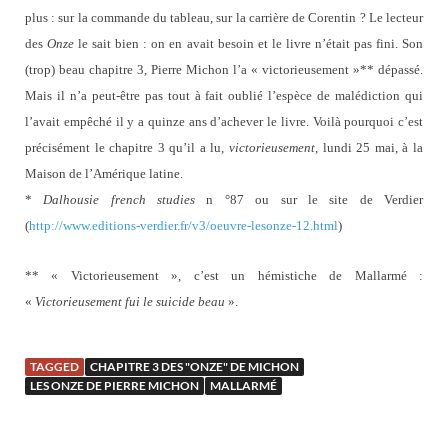
plus : sur la commande du tableau, sur la carrière de Corentin ? Le lecteur
des
Onze
le sait bien : on en avait besoin et le livre n’était pas fini. Son
(trop) beau chapitre 3, Pierre Michon l’a « victorieusement »** dépassé.
Mais il n’a peut-être pas tout à fait oublié l’espèce de malédiction qui
l’avait empêché il y a quinze ans d’achever le livre. Voilà pourquoi c’est
précisément le chapitre 3 qu’il a lu,
victorieusement
, lundi 25 mai, à la
Maison de l’Amérique latine.
*
Dalhousie french studies
n °87 ou sur le site de Verdier
(
http://www.editions-verdier.fr/v3/oeuvre-lesonze-12.html
)
** « Victorieusement », c’est un hémistiche de Mallarmé :
«
Victorieusement fui le suicide beau
».
TAGGED
CHAPITRE 3 DES "ONZE" DE MICHON
LES ONZE DE PIERRE MICHON
MALLARMÉ