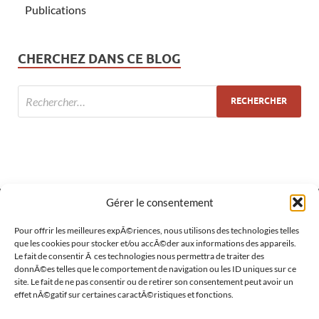
Publications
CHERCHEZ DANS CE BLOG
Gérer le consentement
MÉTA
Pour offrir les meilleures expÃ©riences, nous utilisons des technologies telles
que les cookies pour stocker et/ou accÃ©der aux informations des appareils.
Le fait de consentir Ã ces technologies nous permettra de traiter des
Connexion
donnÃ©es telles que le comportement de navigation ou les ID uniques sur ce
site. Le fait de ne pas consentir ou de retirer son consentement peut avoir un
Flux des publications
effet nÃ©gatif sur certaines caractÃ©ristiques et fonctions.
Flux des commentaires