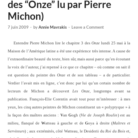
des “Onze” lu par Pierre
Michon)
7 juin 2009
-
by
Annie Mavrakis
-
Leave a Comment
Entendre Pierre Michon lire le chapitre 3 des
Onze
lundi 25 mai à la
Maison de l’Amérique latine a été une expérience très intense. A cause de
l’extraordinaire beauté du texte, bien sûr, mais aussi parce qu’en écoutant
la voix de l’auteur, j’ai repensé à ce que ce chapitre – où comme on sait il
est question du peintre des
Onze
et de son tableau – a de particulier.
Verdier l’avait mis en ligne, c’est donc par lui qu’un certain nombre de
lecteurs de Michon a découvert
Les Onze
, longtemps avant sa
publication. François-Elie Corentin avait tout pour m’intéresser : à mes
yeux, les cinq autres peintres de Michon constituent un « polyptyque » à
la façon des maîtres anciens :
V
an
G
ogh (
Vie de Joseph Roulin
) est au
milieu, flanqué de
W
atteau à gauche et de
G
oya à droite (
Maîtres et
Serviteurs
) ; aux extrémités, côté Watteau, le Desiderii du
Roi du Bois
et,