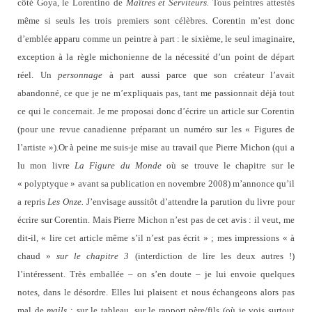
côté Goya, le Lorentino de
Maîtres et Serviteurs.
Tous peintres attestés
même si seuls les trois premiers sont célèbres. Corentin m’est donc
d’emblée apparu comme un peintre à part : le sixième, le seul imaginaire,
exception à la règle michonienne de la nécessité d’un point de départ
réel. Un
personnage
à part aussi parce que son créateur l’avait
abandonné, ce que je ne m’expliquais pas, tant me passionnait déjà tout
ce qui le concernait. Je me proposai donc d’écrire un article sur Corentin
(pour une revue canadienne préparant un numéro sur les « Figures de
l’artiste »).
Or à peine me suis-je mise au travail que Pierre Michon (qui a
lu mon livre
La Figure
du Monde
où se trouve le chapitre sur le
« polyptyque »
avant sa publication en novembre 2008) m’annonce qu’il
a repris
Les Onze.
J’envisage aussitôt d’attendre la parution du livre pour
écrire sur Corentin. Mais Pierre Michon n’est pas de cet avis : il veut, me
dit-il, « lire cet article même s’il n’est pas écrit » ; mes impressions « à
chaud »
sur le chapitre 3
(interdiction de lire les deux autres !)
l’intéressent. Très emballée – on s’en doute – je lui envoie quelques
notes, dans le désordre. Elles lui plaisent et nous échangeons alors pas
mal de
mails
: sur le tableau, sur le rapport père/fils (où je vois surtout