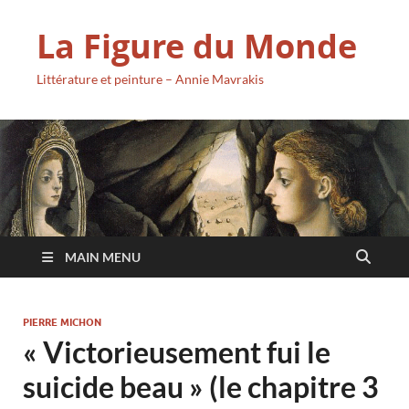
La Figure du Monde
Littérature et peinture – Annie Mavrakis
MAIN MENU
PIERRE MICHON
« Victorieusement fui le
suicide beau » (le chapitre 3